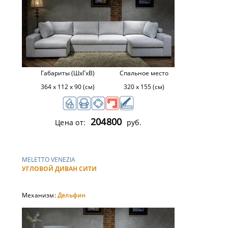
Габариты (ШхГхВ)
Спальное место
364 х 112 х 90 (см)
320 х 155 (см)
204800
Цена от:
руб.
MELETTO VENEZIA
УГЛОВОЙ ДИВАН СИТИ
Механизм:
Дельфин