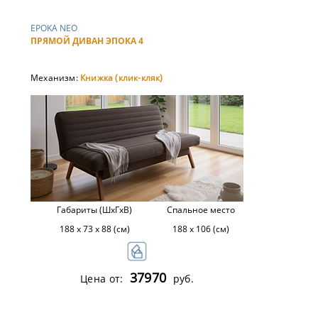
EPOKA NEO
ПРЯМОЙ ДИВАН ЭПОКА 4
Механизм:
Книжка (клик-кляк)
Габариты (ШхГхВ)
Спальное место
188 х 73 х 88 (см)
188 х 106 (см)
37970
Цена от:
руб.