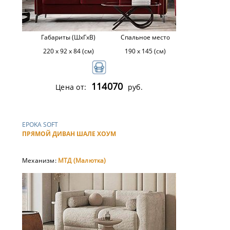
Габариты (ШхГхВ)
Спальное место
220 х 92 х 84 (см)
190 х 145 (см)
114070
Цена от:
руб.
EPOKA SOFT
ПРЯМОЙ ДИВАН ШАЛЕ ХОУМ
Механизм:
МТД (Малютка)