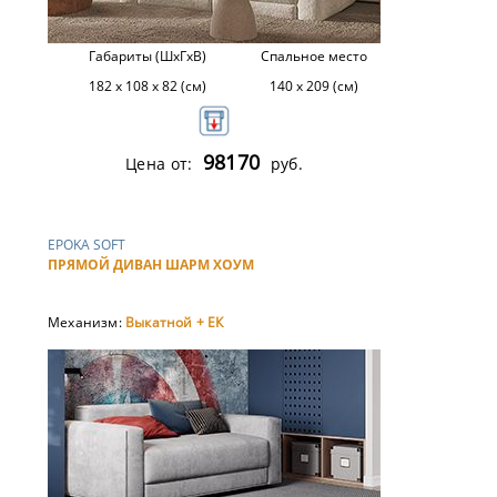
Габариты (ШхГхВ)
Спальное место
182 х 108 х 82 (см)
140 х 209 (см)
98170
Цена от:
руб.
EPOKA SOFT
ПРЯМОЙ ДИВАН ШАРМ ХОУМ
Механизм:
Выкатной + ЕК