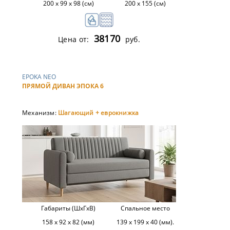
200 х 99 х 98 (см)
200 х 155 (см)
38170
Цена от:
руб.
EPOKA NEO
ПРЯМОЙ ДИВАН ЭПОКА 6
Механизм:
Шагающий + еврокнижка
Габариты (ШхГхВ)
Спальное место
158 х 92 х 82 (мм)
139 х 199 х 40 (мм).