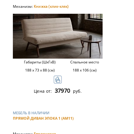
Механизм:
Книжка (клик-кляк)
Габариты (ШхГхВ)
Спальное место
188 х 73 х 88 (см)
188 х 106 (см)
37970
Цена от:
руб.
МЕБЕЛЬ В НАЛИЧИИ
ПРЯМОЙ ДИВАН ЭПОКА 1 (АМ11)
Механизм:
Еврокнижка