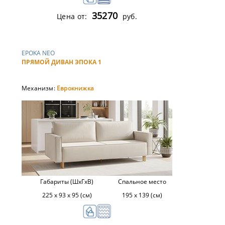
35270
Цена от:
руб.
EPOKA NEO
ПРЯМОЙ ДИВАН ЭПОКА 1
Механизм:
Еврокнижка
Габариты (ШхГхВ)
Спальное место
225 х 93 х 95 (см)
195 х 139 (см)