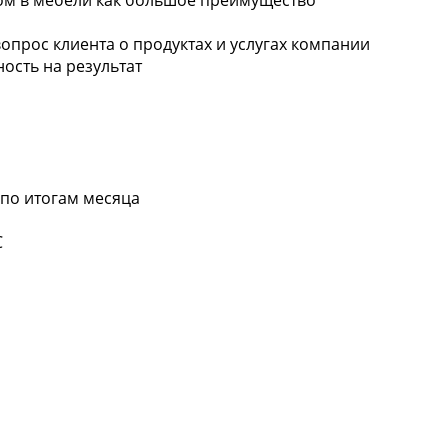
ом в мебели как большое преимущество
вопрос клиента о продуктах и услугах компании
ость на результат
 по итогам месяца
С