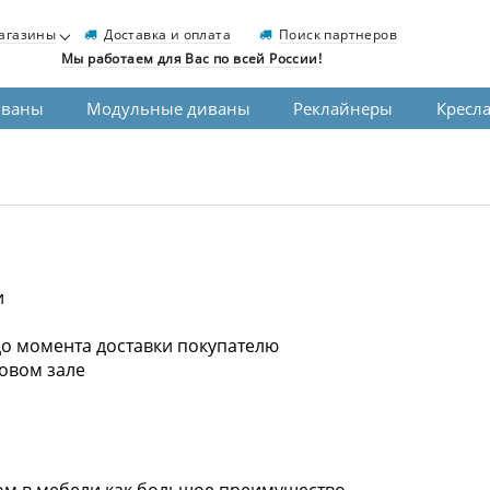
агазины
Доставка и оплата
Поиск партнеров
Мы работаем для Вас по всей России!
иваны
Модульные диваны
Реклайнеры
Кресл
и
о момента доставки покупателю
говом зале