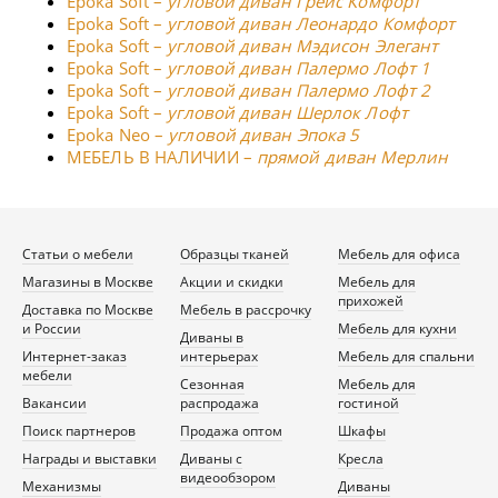
Epoka Soft –
угловой диван Грейс Комфорт
Epoka Soft –
угловой диван Леонардо Комфорт
Epoka Soft –
угловой диван Мэдисон Элегант
Epoka Soft –
угловой диван Палермо Лофт 1
Epoka Soft –
угловой диван Палермо Лофт 2
Epoka Soft –
угловой диван Шерлок Лофт
Epoka Neo –
угловой диван Эпока 5
МЕБЕЛЬ В НАЛИЧИИ –
прямой диван Мерлин
Статьи о мебели
Образцы тканей
Мебель для офиса
Магазины в Москве
Акции и скидки
Мебель для
прихожей
Доставка по Москве
Мебель в рассрочку
и России
Мебель для кухни
Диваны в
Интернет-заказ
интерьерах
Мебель для спальни
мебели
Сезонная
Мебель для
Вакансии
распродажа
гостиной
Поиск партнеров
Продажа оптом
Шкафы
Награды и выставки
Диваны с
Кресла
видеообзором
Механизмы
Диваны