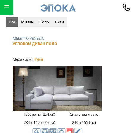
Все
Милан
Поло
Сити
MELETTO VENEZIA
УГЛОВОЙ ДИВАН ПОЛО
Механизм:
Пума
Габариты (ШхГхВ)
Спальное место
284 х 112 х 90 (см)
240 х 155 (см)