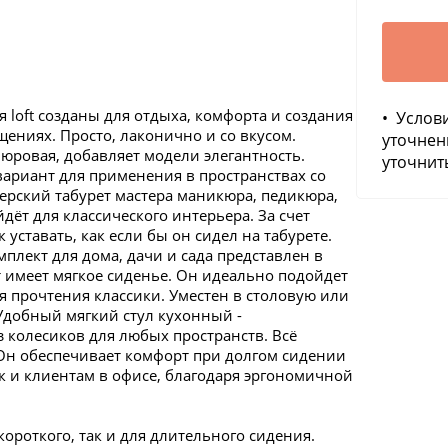
 loft созданы для отдыха, комфорта и создания
• Услов
ениях. Просто, лаконично и со вкусом.
уточнен
люровая, добавляет модели элегантность.
уточнить
ариант для применения в пространствах со
ерский табурет мастера маникюра, педикюра,
дёт для классического интерьера. За счет
 уставать, как если бы он сидел на табурете.
плект для дома, дачи и сада представлен в
 имеет мягкое сиденье. Он идеально подойдет
я прочтения классики. Уместен в столовую или
 Удобный мягкий стул кухонный -
колесиков для любых пространств. Всё
 Он обеспечивает комфорт при долгом сидении
к и клиентам в офисе, благодаря эргономичной
ороткого, так и для длительного сидения.