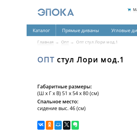
М
Каталог
Прямые диваны
Угловые д
Главная
Опт
Опт стул Лори мод.1
ОПТ
стул Лори мод.1
Габаритные размеры:
(Ш х Г х В) 51 х 54 х 80 (см)
Спальное место:
сидение выс. 46 (см)