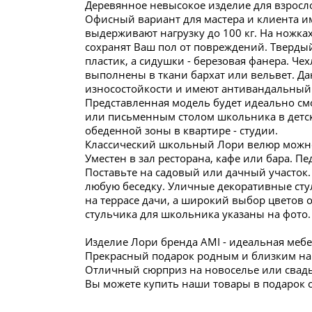
Деревянное невысокое изделие для взросло
Офисный вариант для мастера и клиента 
выдерживают нагрузку до 100 кг. На ножк
сохранят Ваш пол от повреждений. Твердый
пластик, а сидушки - березовая фанера. Ч
выполнены в ткани бархат или вельвет. Д
износостойкости и имеют антивандальный 
Представленная модель будет идеально см
или письменным столом школьника в детско
обеденной зоны в квартире - студии.
Классический школьный Лори велюр можно 
Уместен в зал ресторана, кафе или бара. П
Поставьте на садовый или дачный участок.
любую беседку. Уличные декоративные сту
на террасе дачи, а широкий выбор цветов 
стульчика для школьника указаны на фото.
Изделие Лори бренда AMI - идеальная мебе
Прекрасный подарок родным и близким на
Отличный сюрприз на новоселье или свадьб
Вы можете купить наши товары в подарок с