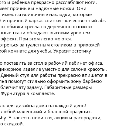
го и ребенка прекрасно расслабляют ноги.
имеет прочные и надежные ножки. Они
ах имеются войлочные накладки, которые
 и прочный каркас спинки - качественный abs
ехлы обивки кресла на деревянных ножках
анные ткани обладают высоким уровнем
эффект. При этом легко моются.
отреться за туалетным столиком в прихожей
й комнате для учебы. Украсит эстетику
поставить за стол в рабочий кабинет офиса.
едикюрное изделие уместно для салона красоты.
 Данный стул для работы прекрасно впишется в
лья помогут стильно оформить зону барбекю
облегчит эту задачу. Габаритные размеры
 Фурнитура в комплекте.
ль для дизайна дома на каждый день!
 любой маленький и большой праздник.
у. У нас есть новинки, акции и распродажи,
о скидкой.