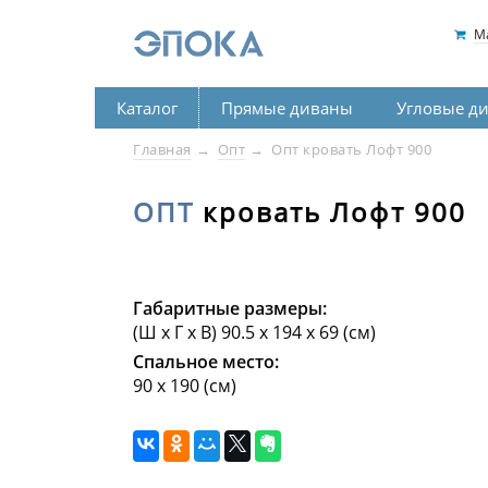
М
Каталог
Прямые диваны
Угловые д
Главная
Опт
Опт кровать Лофт 900
ОПТ
кровать Лофт 900
Габаритные размеры:
(Ш х Г х В) 90.5 х 194 х 69 (см)
Спальное место:
90 х 190 (см)