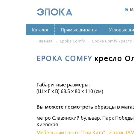
М
Каталог
Прямые диваны
Угловые д
Главная
Epoka Comfy
Epoka Comfy кресло 
EPOKA COMFY
кресло О
Габаритные размеры:
(Ш х Г х В) 68.5 х 80 х 110 (см)
Вы можете посмотреть образцы в мага
метро Славянский бульвар, Парк Победы
Киевская
Мебельный Центр "Три Кита" - 2 этаж, (AM