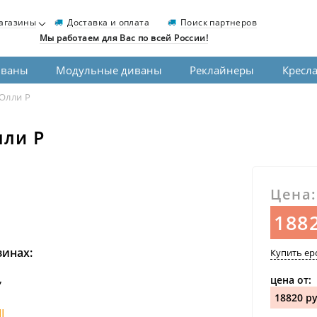
агазины
Доставка и оплата
Поиск партнеров
Мы работаем для Вас по всей России!
иваны
Модульные диваны
Реклайнеры
Кресл
Олли Р
лли Р
Цена:
1882
зинах:
Купить ep
,
цена от:
18820 ру
I