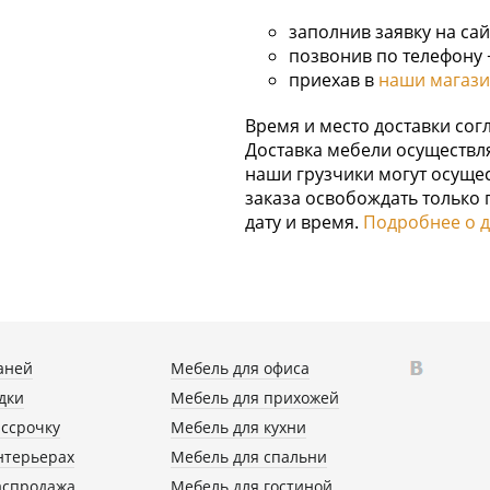
заполнив заявку на сай
позвонив по телефону +
приехав в
наши магаз
Время и место доставки со
Доставка мебели осуществля
наши грузчики могут осущес
заказа освобождать только п
дату и время.
Подробнее о д
аней
Мебель для офиса
дки
Мебель для прихожей
ассрочку
Мебель для кухни
нтерьерах
Мебель для спальни
аспродажа
Мебель для гостиной