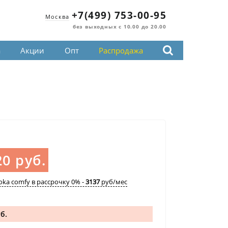
+7(499) 753-00-95
Москва
без выходных с 10.00 до 20.00
а
Акции
Опт
Распродажа
0 руб.
oka comfy в рассрочку 0% -
3137
руб/мес
б.