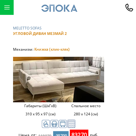
MELETTO SOFAS
УГЛОВОЙ ДИВАН МЕЗМАЙ 2
Механизм:
Книжка (клик-кляк)
Габариты (ШхГхВ)
Спальное место
310 х 95 х 97 (см)
280 х 124 (см)
83270
Цена от:
руб.
118970
-35700