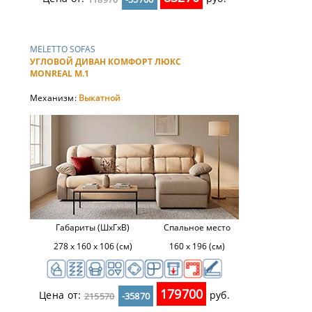
MELETTO SOFAS
УГЛОВОЙ ДИВАН КОМФОРТ ЛЮКС
MONREAL М.1
Механизм:
Выкатной
Габариты (ШхГхВ)
Спальное место
278 х 160 х 106 (см)
160 х 196 (см)
179700
Цена от:
руб.
215570
-35870