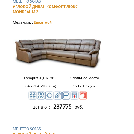
MELETTO SOFAS
УГЛОВОЙ ДИВАН КОМФОРТ ЛЮКС
MONREAL М.2
Механизм:
Выкатной
Габариты (ШхГхВ)
Спальное место
364 х 204 х106 (см)
160 х 195 (см)
287775
Цена от:
руб.
MELETTO SOFAS